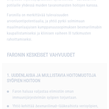
potilaille yhdessä muiden tavanomaisten hoitojen kanssa.
Faronilla on merkittävää tulevaisuuden
arvonluontipotentiaalia, ja yhtiö pyrkii solmimaan
maailmanlaajuisen kumppanuussopimuksen bexmarilimabin
kaupallistamiseksi ja kliinisen vaiheen III tutkimusten
rahoittamiseksi.
FARONIN KESKEISET VAHVUUDET
1. UUDENLAISIA JA MULLISTAVIA HOITOMUOTOJA
SYÖPIEN HOITOON
Faron haluaa valjastaa elimistön oman
immuunijärjestelmän syöpien torjuntaan.
Yhtiö kehittää
bexmarilimab
–
lääkeaihiota verisyöpien,