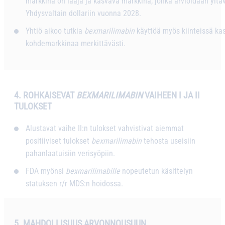
markkina on laaja ja kasvava markkina, jonka arvioidaan yltäv
Yhdysvaltain dollariin vuonna 2028.
Yhtiö aikoo tutkia
bexmarilimabin
käyttöä myös kiinteissä kas
kohdemarkkinaa merkittävästi.
4. ROHKAISEVAT
BEXMARILIMABIN
VAIHEEN I JA II
TULOKSET
Alustavat vaihe II:n tulokset vahvistivat aiemmat
positiiviset tulokset
bexmarilimabin
tehosta useisiin
pahanlaatuisiin verisyöpiin.
FDA myönsi
bexmarilimabille
nopeutetun käsittelyn
statuksen r/r MDS:n hoidossa.
5.
MAHDOLLISUUS ARVONNOUSUUN