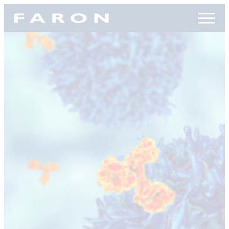
Siirry
Faron, etusivu
suoraan
sisältöön