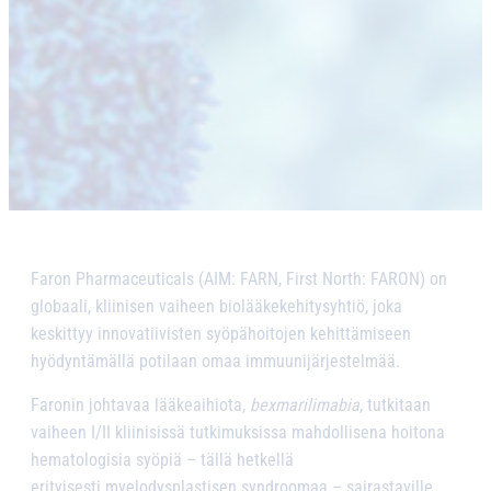
Faron Pharmaceuticals (AIM: FARN, First North: FARON) on
globaali, kliinisen vaiheen biolääkekehitysyhtiö, joka
keskittyy innovatiivisten syöpähoitojen kehittämiseen
hyödyntämällä potilaan omaa immuunijärjestelmää.
Faronin johtavaa lääkeaihiota,
bexmarilimabia
, tutkitaan
vaiheen I/II kliinisissä tutkimuksissa mahdollisena hoitona
hematologisia syöpiä – tällä hetkellä
erityisesti myelodysplastisen syndroomaa – sairastaville