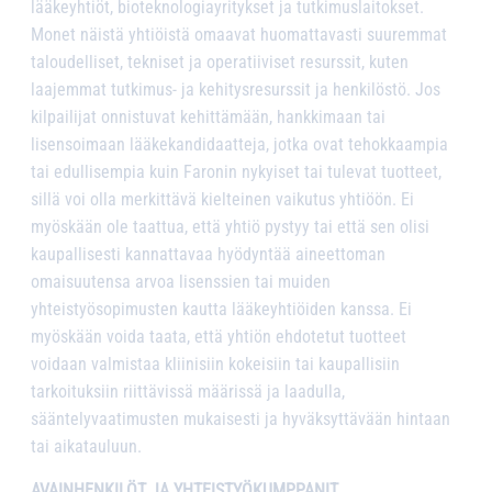
lääkeyhtiöt, bioteknologiayritykset ja tutkimuslaitokset.
Monet näistä yhtiöistä omaavat huomattavasti suuremmat
taloudelliset, tekniset ja operatiiviset resurssit, kuten
laajemmat tutkimus- ja kehitysresurssit ja henkilöstö. Jos
kilpailijat onnistuvat kehittämään, hankkimaan tai
lisensoimaan lääkekandidaatteja, jotka ovat tehokkaampia
tai edullisempia kuin Faronin nykyiset tai tulevat tuotteet,
sillä voi olla merkittävä kielteinen vaikutus yhtiöön. Ei
myöskään ole taattua, että yhtiö pystyy tai että sen olisi
kaupallisesti kannattavaa hyödyntää aineettoman
omaisuutensa arvoa lisenssien tai muiden
yhteistyösopimusten kautta lääkeyhtiöiden kanssa. Ei
myöskään voida taata, että yhtiön ehdotetut tuotteet
voidaan valmistaa kliinisiin kokeisiin tai kaupallisiin
tarkoituksiin riittävissä määrissä ja laadulla,
sääntelyvaatimusten mukaisesti ja hyväksyttävään hintaan
tai aikatauluun.
AVAINHENKILÖT JA YHTEISTYÖKUMPPANIT