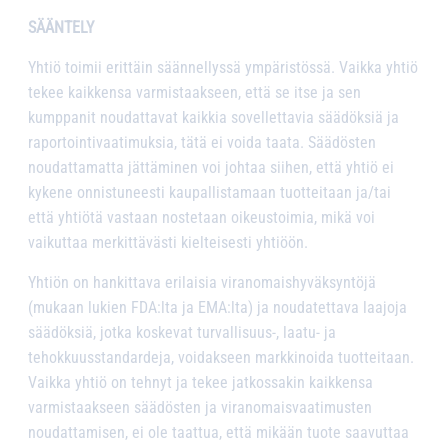
SÄÄNTELY
Yhtiö toimii erittäin säännellyssä ympäristössä. Vaikka yhtiö
tekee kaikkensa varmistaakseen, että se itse ja sen
kumppanit noudattavat kaikkia sovellettavia säädöksiä ja
raportointivaatimuksia, tätä ei voida taata. Säädösten
noudattamatta jättäminen voi johtaa siihen, että yhtiö ei
kykene onnistuneesti kaupallistamaan tuotteitaan ja/tai
että yhtiötä vastaan nostetaan oikeustoimia, mikä voi
vaikuttaa merkittävästi kielteisesti yhtiöön.
Yhtiön on hankittava erilaisia viranomaishyväksyntöjä
(mukaan lukien FDA:lta ja EMA:lta) ja noudatettava laajoja
säädöksiä, jotka koskevat turvallisuus-, laatu- ja
tehokkuusstandardeja, voidakseen markkinoida tuotteitaan.
Vaikka yhtiö on tehnyt ja tekee jatkossakin kaikkensa
varmistaakseen säädösten ja viranomaisvaatimusten
noudattamisen, ei ole taattua, että mikään tuote saavuttaa