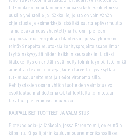
tutkimuksen muuntaminen kliinisiksi kehitysohjelmiksi
uusille yhdisteille ja lääkkeille, joista on vain vähän
ohjeistusta ja esimerkkejä, sisältää suurta epävarmuutta.
Tämä epävarmuus yhdistettynä Faronin pieneen
organisaatioon voi johtaa tilanteisiin, joissa yhtiön on
tehtävä nopeita muutoksia kehitysprojekteissaan ilman
täyttä näkyvyyttä niiden kaikkiin seurauksiin. Lisäksi
lääkekehitys on erittäin säännelty toimintaympäristö, mikä
aiheuttaa teknisiä riskejä, kuten tarvetta hyväksyttää
tutkimussuunnitelmat ja tiedot viranomaisilla.
Kehitysriskien osana yhtiön tuotteiden valmistus voi
osoittautua mahdottomaksi, tai tuotteita toimitetaan
tarvittua pienemmissä määrissä.
KAUPALLISET TUOTTEET JA VALMISTUS
Bioteknologia- ja lääkeala, jossa Faron toimii, on erittäin
kilpailtu. Kilpailijoihin kuuluvat suuret monikansalliset