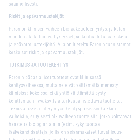
säännöllisesti.
Riskit ja epävarmuustekijät
Faron on kliinisen vaiheen biolääketieteen yritys, ja kuten
muutkin alalla toimivat yritykset, se kohtaa lukuisia riskejä
ja epävarmuustekijöitä. Alla on lueteltu Faronin tunnistamat
keskeiset riskit ja epävarmuustekijät.
TUTKIMUS JA TUOTEKEHITYS
Faronin pääasialliset tuotteet ovat kliinisessä
kehitysvaiheessa, mutta ne eivät välttämättä menesty
kliinisissä kokeissa, eikä yhtiö välttämättä pysty
kehittämään hyväksyttyjä tai kaupallistettavia tuotteita.
Teknisiä riskejä liittyy myös kehitysprosessin kaikkiin
vaiheisiin, erityisesti alkuvaiheen tuotteisiin, jotka kohtaavat
haasteita biologian alalla (esim. kyky tuottaa
lääkekandidaatteja, joilla on asianmukaiset turvallisuus-,
teho- ja käyttöominaisuudet). Uraauurtavan tieteellisen