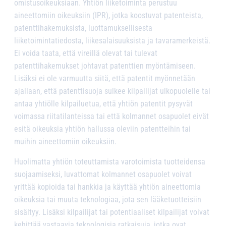
omistusoikeuksiaan. Yhtiön liiketoiminta perustuu
aineettomiin oikeuksiin (IPR), jotka koostuvat patenteista,
patenttihakemuksista, luottamuksellisesta
liiketoimintatiedosta, liikesalaisuuksista ja tavaramerkeistä.
Ei voida taata, että vireillä olevat tai tulevat
patenttihakemukset johtavat patenttien myöntämiseen.
Lisäksi ei ole varmuutta siitä, että patentit myönnetään
ajallaan, että patenttisuoja sulkee kilpailijat ulkopuolelle tai
antaa yhtiölle kilpailuetua, että yhtiön patentit pysyvät
voimassa riitatilanteissa tai että kolmannet osapuolet eivät
esitä oikeuksia yhtiön hallussa oleviin patentteihin tai
muihin aineettomiin oikeuksiin.
Huolimatta yhtiön toteuttamista varotoimista tuotteidensa
suojaamiseksi, luvattomat kolmannet osapuolet voivat
yrittää kopioida tai hankkia ja käyttää yhtiön aineettomia
oikeuksia tai muuta teknologiaa, jota sen lääketuotteisiin
sisältyy. Lisäksi kilpailijat tai potentiaaliset kilpailijat voivat
kehittää vastaavia teknologisia ratkaisuja, jotka ovat