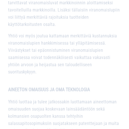
tarvittavat viranomaisluvat markkinoinnin aloittamiseksi
tavoitelluilla markkinoilla. Lisäksi tällaisiin viranomaislupiin
voi liittyä merkittäviä rajoituksia tuotteiden
käyttötarkoitusten osalta.
Yhtiö voi myös joutua kattamaan merkittäviä kustannuksia
viranomaislupien hankkimisessa tai ylläpitämisessä.
Viivästykset tai epäonnistuminen viranomaislupien
saamisessa voivat todennäköisesti vaikuttaa vakavasti
yhtiön arvoon ja heijastua sen taloudelliseen
suorituskykyyn.
AINEETON OMAISUUS JA OMA TEKNOLOGIA
Yhtiö luottaa ja tulee jatkossakin luottamaan aineettoman
omaisuuden suojaa koskevaan lainsäädäntöön sekä
kolmansien osapuolten kanssa tehtyihin
salassapitosopimuksiin suojatakseen patenttejaan ja muita