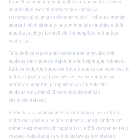
tarpeellisena pienen hallinnollisen organisaation, tiiviin
vuorovaikutuksen tilintarkastajien kanssa ja
tarkastusvaliokunnan valvonnan vuoksi. Hallitus kuitenkin
seuraa tiiviisti sääntely- ja toiminnallisia muutoksia tällä
alueella ja ryhtyy tarpeellisiin toimenpiteisiin tilanteen
vaatiessa.
Taloudellisia tapahtumia tarkistetaan ja hyväksytään
kuukausittain talousjohtajan ja toimitusjohtajan toimesta.
Kattava budjetointiprosessi toteutetaan kerran vuodessa, ja
hallitus tarkistaa ja hyväksyy sen. Konsernin tuloksia
verrataan budjettiin ja raportoidaan hallitukselle
kuukausittain, minkä jälkeen niitä käsitellään
yksityiskohtaisesti.
Faronilla on asianmukainen vakuutusturva, joka kattaa
hallituksen jäseniin heidän rooliensa vuoksi kohdistuvat
toimet sekä merkittävät tappiot tai yhtiötä vastaan esitetyt
vaateet. Vakuutusten arvot ja kattavuus tarkistetaan