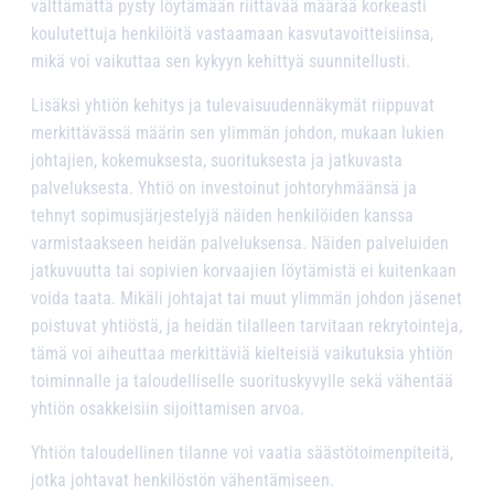
välttämättä pysty löytämään riittävää määrää korkeasti
koulutettuja henkilöitä vastaamaan kasvutavoitteisiinsa,
mikä voi vaikuttaa sen kykyyn kehittyä suunnitellusti.
Lisäksi yhtiön kehitys ja tulevaisuudennäkymät riippuvat
merkittävässä määrin sen ylimmän johdon, mukaan lukien
johtajien, kokemuksesta, suorituksesta ja jatkuvasta
palveluksesta. Yhtiö on investoinut johtoryhmäänsä ja
tehnyt sopimusjärjestelyjä näiden henkilöiden kanssa
varmistaakseen heidän palveluksensa. Näiden palveluiden
jatkuvuutta tai sopivien korvaajien löytämistä ei kuitenkaan
voida taata. Mikäli johtajat tai muut ylimmän johdon jäsenet
poistuvat yhtiöstä, ja heidän tilalleen tarvitaan rekrytointeja,
tämä voi aiheuttaa merkittäviä kielteisiä vaikutuksia yhtiön
toiminnalle ja taloudelliselle suorituskyvylle sekä vähentää
yhtiön osakkeisiin sijoittamisen arvoa.
Yhtiön taloudellinen tilanne voi vaatia säästötoimenpiteitä,
jotka johtavat henkilöstön vähentämiseen.