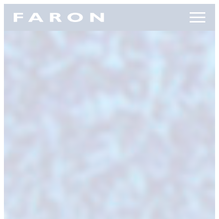
Siirry
Faron, etusivu
suoraan
sisältöön