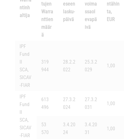
tujen
eseen
voima
ntähin
ntinh
Warra
lasku-
ssaol
ta,
altija
nttien
päivä
evapä
EUR
määr
ivä
ä
IPF
Fund
II
319
28.2.2
25.3.2
1,00
SCA,
944
022
029
SICAV
-FIAR
IPF
613
27.3.2
27.3.2
1,00
Fund
496
024
031
II
SCA,
53
3.4.20
3.4.20
SICAV
1,00
570
24
31
-FIAR