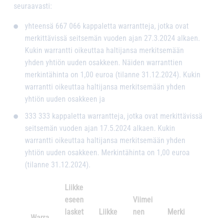
seuraavasti:
yhteensä 667 066 kappaletta warrantteja, jotka ovat
merkittävissä seitsemän vuoden ajan 27.3.2024 alkaen.
Kukin warrantti oikeuttaa haltijansa merkitsemään
yhden yhtiön uuden osakkeen. Näiden warranttien
merkintähinta on 1,00 euroa (tilanne 31.12.2024). Kukin
warrantti oikeuttaa haltijansa merkitsemään yhden
yhtiön uuden osakkeen ja
333 333 kappaletta warrantteja, jotka ovat merkittävissä
seitsemän vuoden ajan 17.5.2024 alkaen. Kukin
warrantti oikeuttaa haltijansa merkitsemään yhden
yhtiön uuden osakkeen. Merkintähinta on 1,00 euroa
(tilanne 31.12.2024).
Liikke
eseen
Viimei
lasket
Liikke
nen
Merki
Warra