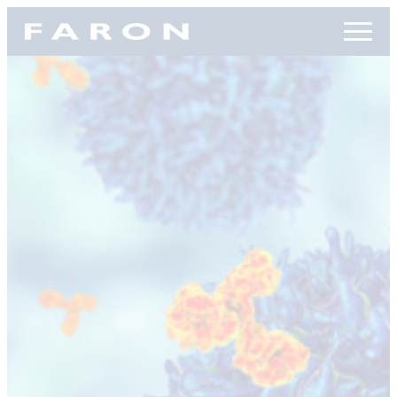
Siirry
Faron, etusivu
suoraan
sisältöön