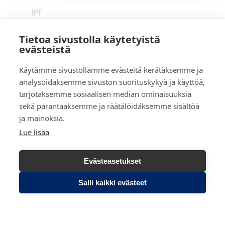
IPF
Fund
Tietoa sivustolla käytetyistä
II
333
17.5.2
17.5.2
1,00
evästeistä
SCA,
333
024
031
SICAV
Käytämme sivustollamme evästeitä kerätäksemme ja
-FIAR
analysoidaksemme sivuston suorituskykyä ja käyttöä,
tarjotaksemme sosiaalisen median ominaisuuksia
Lisätietoja warranteista alla englanniksi.
sekä parantaaksemme ja räätälöidäksemme sisältöä
ja mainoksia.
Warrantit 2022
(englanniksi)
Lue lisää
Warrantit 2024 first tranche
(englanniksi)
Warrantit 2024 second tranche
(englanniksi)
Evästeasetukset
Salli kaikki evästeet
Yllä olevat tiedot on julkistettu AIM-yhtiöiden sääntöjen